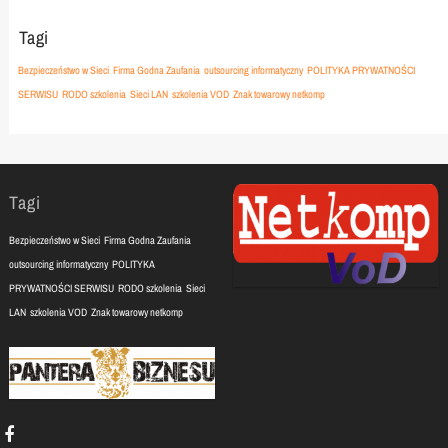
Tagi
Bezpieczeństwo w Sieci
Firma Godna Zaufania
outsourcing informatyczny
POLITYKA PRYWATNOŚCI
SERWISU
RODO szkolenia
Sieci LAN
szkolenia VOD
Znak towarowy netkomp
Tagi
Bezpieczeństwo w Sieci
Firma Godna Zaufania
outsourcing informatyczny
POLITYKA
PRYWATNOŚCI SERWISU
RODO szkolenia
Sieci
LAN
szkolenia VOD
Znak towarowy netkomp