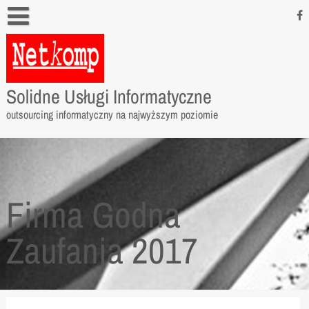
Skip
to
content
Outsourcing informatyczny
Outsourcing IOD
Solidne Usługi Informatyczne
GData
outsourcing informatyczny na najwyższym poziomie
Comarch
Kontakt
Firma Godna
Zaufania 2017